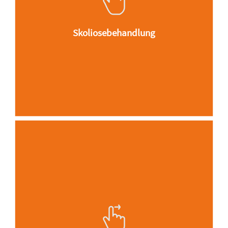
Dehnungsgriffe.
Skoliosebehandlung
Narben bilden ein Störfeld im
Körper. Sie können verklebt sein
mit den unterliegenden
Gewebsschichten und sind oft
nach vielen Jahren noch
schmerzempfindlich, reagieren mit
Taubheitsgefühlen oder