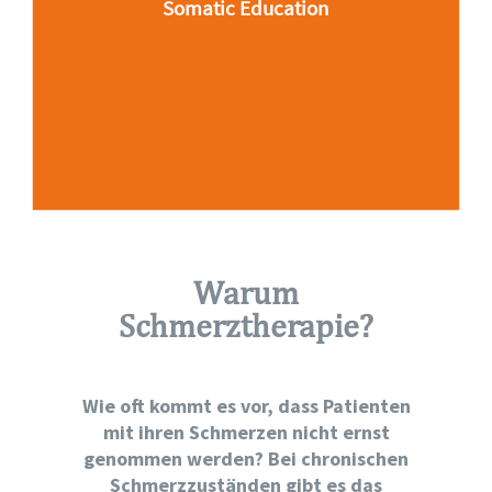
Somatic Education
einem sogenannten
Schmerzgedächtnis, welches
wiederum zu einem
Schmerzkreislauf führt. Nicht das
letzte Auto im Stau ist auch dessen
Verursacher.
Warum
Schmerztherapie?
Wie oft kommt es vor, dass Patienten
mit ihren Schmerzen nicht ernst
genommen werden? Bei chronischen
Schmerzzuständen gibt es das