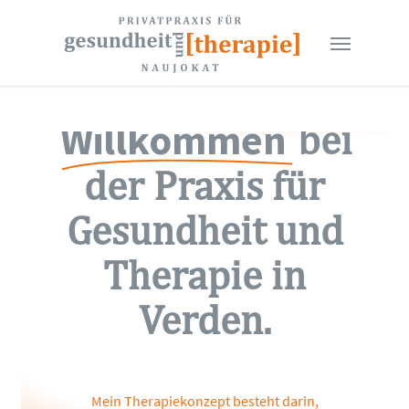
Skip
to
Menu
main
content
Willkommen
bei
der Praxis für
Gesundheit und
Therapie in
Verden.
Mein
Therapiekonzept
besteht
darin,