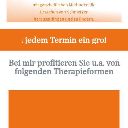
mit
ganzheitlichen
Methoden
die
Ursachen
von
Schmerzen
herauszufinden
und
zu
lindern.
 Sie zu jedem Termin ein großes Ha
Bei mir profitieren Sie u.a. von
folgenden Therapieformen
ist eine Form der
Lymphdrainage