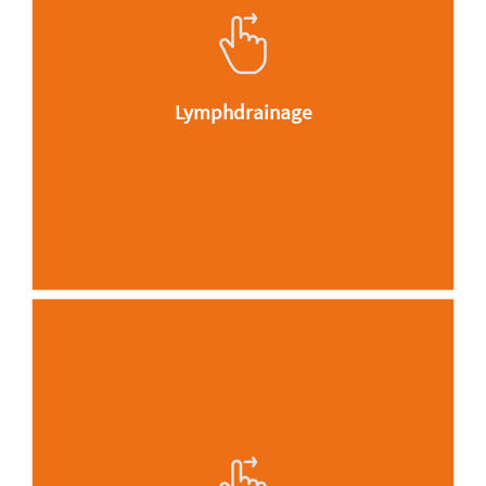
physikalischen Anwendungen.
Genauer gesagt gehört sie zum
Bereich der Ödem- und
Entstauungstherapie.
Durch sanfte, leichte Druckgriffe
Lymphdrainage
wird der Muskeltonus reguliert und
die Oberflächenspannung gesenkt.
Aufrichtung und Mobilisation der
Wirbelsäule durch spezielle